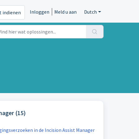
Inloggen
Meld u aan
Dutch
t indienen
nager (15)
gingsverzoeken in de Incision Assist Manager