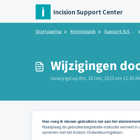
Doorgaan naar hoofdinhoud
Incision Support Center
Startpagina
Kennisbank
Support Artikelen Incision Academy
Wijzigingen doo
Gewijzigd op Wo, 18 Okt, 2023 om 11:30 A
Hoe voeg ik nieuwe gebruikers toe aan het abonnement 
Raadpleeg de gebruikersregistratie-instructie vermeld in uw
opnemen met het Incision Ondersteuningsteam.