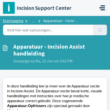
Doorgaan naar hoofdinhoud
Incision Support Center
Startpagina
...
Apparatuur - Incision Assist handleiding
Apparatuur - Incision Assist
handleiding
Gewijzigd op Ma, 12 Jan om 2:02 PM
In deze handleiding leer je meer over de Apparatuur sectie
in Incision Assist. De Apparatuur-sectie bevat
korte, visuele
handleidingen met instructies
over hoe je medische
apparatuur correct gebruikt. Deze zogenoemde
A
pparatuur-
O
pfrissers
zijn speciaal gemaakt door