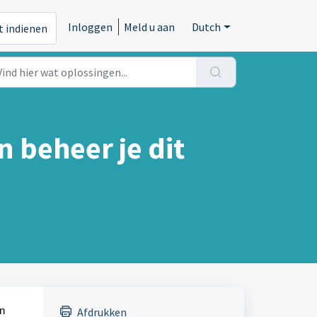
Inloggen
Meld u aan
Dutch
t indienen
n beheer je dit
In
Afdrukken