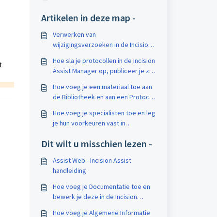
Artikelen in deze map -
Verwerken van
wijzigingsverzoeken in de Incision
Assist Manager
Hoe sla je protocollen in de Incision
t
Assist Manager op, publiceer je ze,
haal je ze offline, en verwijder je
Hoe voeg je een materiaal toe aan
ze?
de Bibliotheek en aan een Protocol
in de Incision Assist Manager?
Hoe voeg je specialisten toe en leg
je hun voorkeuren vast in
protocollen in de Incision Assist
Dit wilt u misschien lezen -
Manager?
Assist Web - Incision Assist
handleiding
Hoe voeg je Documentatie toe en
bewerk je deze in de Incision
Assist Manager?
​Hoe voeg je Algemene Informatie