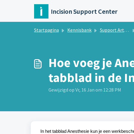
Doorgaan naar hoofdinhoud
Incision Support Center
Startpagina
Kennisbank
Support Artikelen Incision Assist
​Hoe voeg je An
tabblad in de I
Gewijzigd op Vr, 16 Jan om 12:28 PM
In het tabblad Anesthesie kun je een werkbeschr