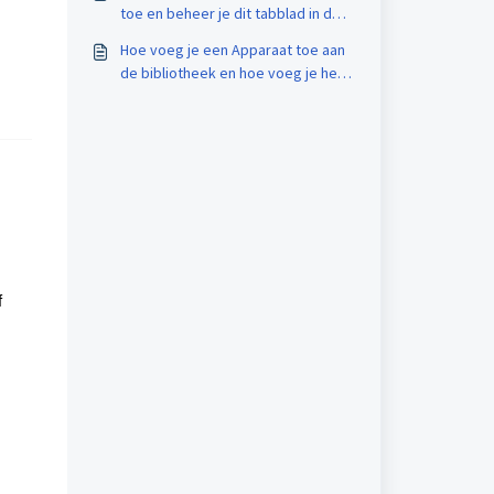
toe en beheer je dit tabblad in de
Incision Assist Manager?
Hoe voeg je een Apparaat toe aan
de bibliotheek en hoe voeg je het
toe aan de OK-Opstelling in de
Incision Assist Manager?
f