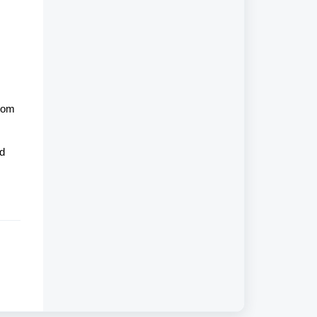
om
nd